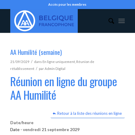
Accès pour les membres
AA Humilité (semaine)
/
21/09/2029
dans
En ligne uniquement
,
Réunion de
/
rétablissement
par
Admin Digital
Réunion en ligne du groupe
AA Humilité
Retour à la liste des réunions en ligne
Date/heure
Date -
vendredi 21 septembre 2029