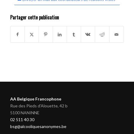
Partager cette publication
AA Belgique Francophone
Rue des Pieds d'Alouette, 42 b
5100 NANINNE
02 511 40 30
bsg@alcooliquesanonymes.be