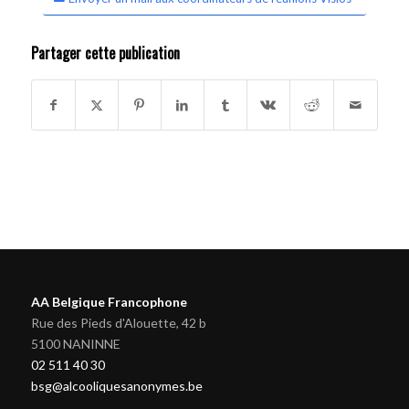
Partager cette publication
AA Belgique Francophone
Rue des Pieds d'Alouette, 42 b
5100 NANINNE
02 511 40 30
bsg@alcooliquesanonymes.be