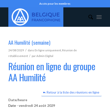
Accès pour les membres
AA Humilité (semaine)
/
24/08/2029
dans
En ligne uniquement
,
Réunion de
/
rétablissement
par
Admin Digital
Réunion en ligne du groupe
AA Humilité
Retour à la liste des réunions en ligne
Date/heure
Date -
vendredi 24 août 2029