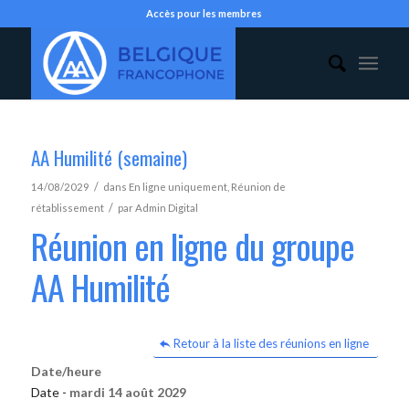
Accès pour les membres
AA Humilité (semaine)
/
14/08/2029
dans
En ligne uniquement
,
Réunion de
/
rétablissement
par
Admin Digital
Réunion en ligne du groupe
AA Humilité
Retour à la liste des réunions en ligne
Date/heure
Date -
mardi 14 août 2029