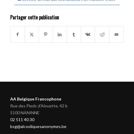
Partager cette publication
AA Belgique Francophone
Rue des Pieds d'Alouette, 42 b
5100 NANINNE
02 511 40 30
bsg@alcooliquesanonymes.be