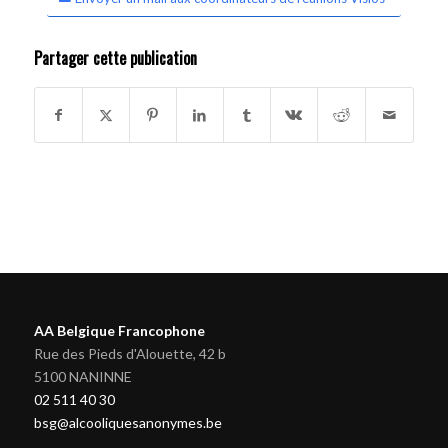
Partager cette publication
AA Belgique Francophone
Rue des Pieds d'Alouette, 42 b
5100 NANINNE
02 511 40 30
bsg@alcooliquesanonymes.be