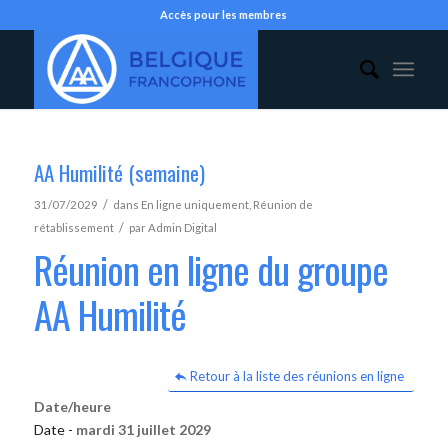
Accès pour les membres
AA Humilité (semaine)
/
31/07/2029
dans
En ligne uniquement
,
Réunion de
/
rétablissement
par
Admin Digital
Réunion en ligne du groupe
AA Humilité
Retour à la liste des réunions en ligne
Date/heure
Date -
mardi 31 juillet 2029