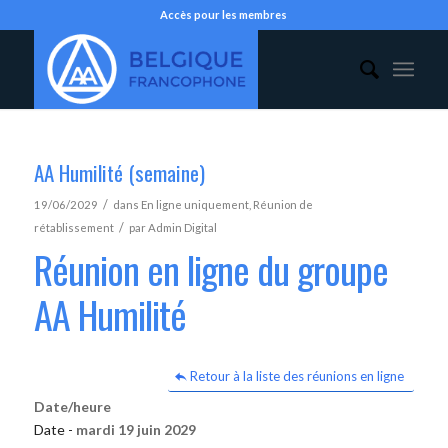
Accès pour les membres
AA Humilité (semaine)
/
19/06/2029
dans
En ligne uniquement
,
Réunion de
/
rétablissement
par
Admin Digital
Réunion en ligne du groupe
AA Humilité
Retour à la liste des réunions en ligne
Date/heure
Date -
mardi 19 juin 2029