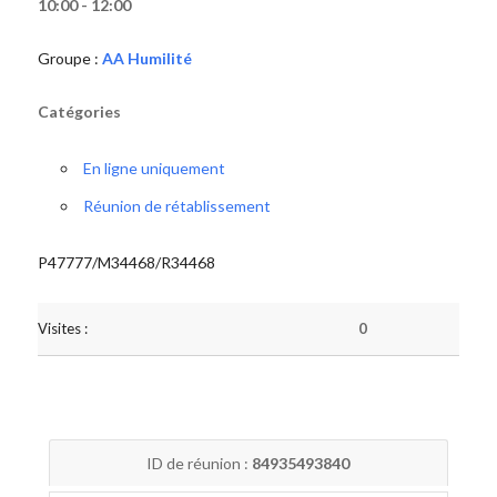
10:00 - 12:00
Groupe :
AA Humilité
Catégories
En ligne uniquement
Réunion de rétablissement
P47777/M34468/R34468
Visites :
0
ID de réunion :
84935493840