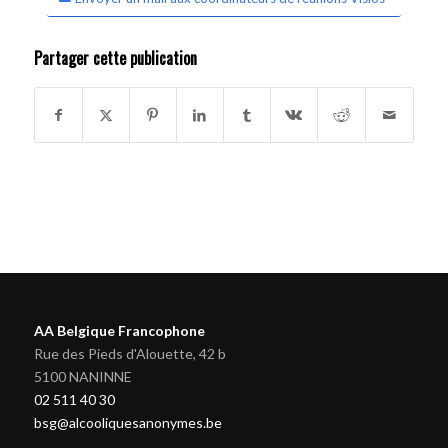
Partager cette publication
AA Belgique Francophone
Rue des Pieds d'Alouette, 42 b
5100 NANINNE
02 511 40 30
bsg@alcooliquesanonymes.be