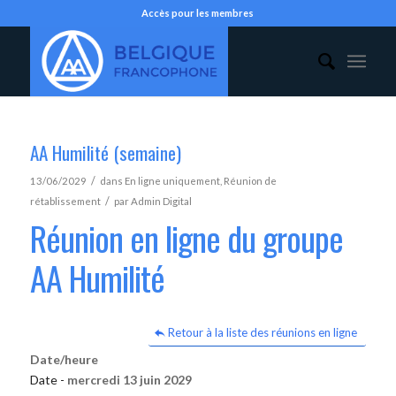
Accès pour les membres
AA Humilité (semaine)
/
13/06/2029
dans
En ligne uniquement
,
Réunion de
/
rétablissement
par
Admin Digital
Réunion en ligne du groupe
AA Humilité
Retour à la liste des réunions en ligne
Date/heure
Date -
mercredi 13 juin 2029