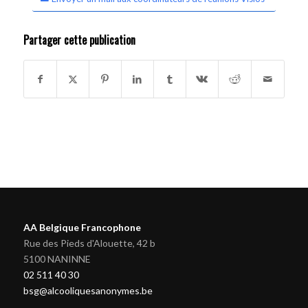
Partager cette publication
AA Belgique Francophone
Rue des Pieds d'Alouette, 42 b
5100 NANINNE
02 511 40 30
bsg@alcooliquesanonymes.be