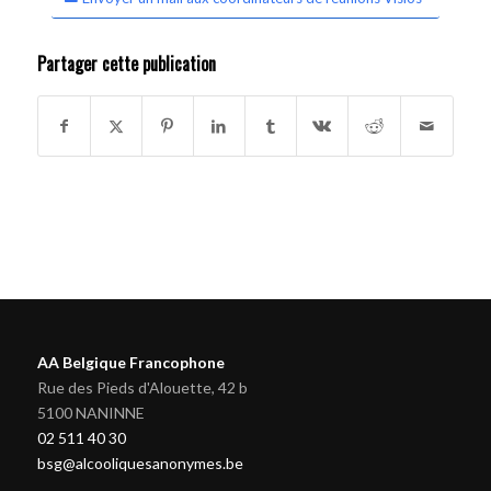
Partager cette publication
AA Belgique Francophone
Rue des Pieds d'Alouette, 42 b
5100 NANINNE
02 511 40 30
bsg@alcooliquesanonymes.be