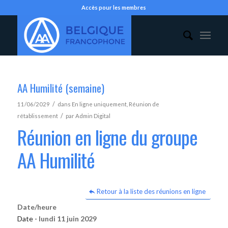
Accès pour les membres
AA Humilité (semaine)
/
11/06/2029
dans
En ligne uniquement
,
Réunion de
/
rétablissement
par
Admin Digital
Réunion en ligne du groupe
AA Humilité
Retour à la liste des réunions en ligne
Date/heure
Date -
lundi 11 juin 2029