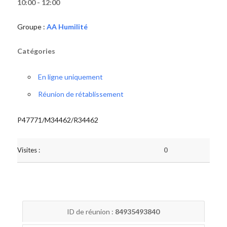
10:00 - 12:00
Groupe :
AA Humilité
Catégories
En ligne uniquement
Réunion de rétablissement
P47771/M34462/R34462
Visites :
0
ID de réunion :
84935493840