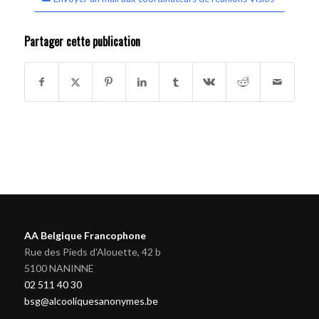
Partager cette publication
AA Belgique Francophone
Rue des Pieds d'Alouette, 42 b
5100 NANINNE
02 511 40 30
bsg@alcooliquesanonymes.be