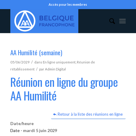
Accès pour les membres
AA Humilité (semaine)
/
05/06/2029
dans
En ligne uniquement
,
Réunion de
/
rétablissement
par
Admin Digital
Réunion en ligne du groupe
AA Humilité
Retour à la liste des réunions en ligne
Date/heure
Date -
mardi 5 juin 2029