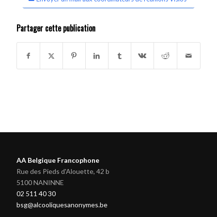
Partager cette publication
AA Belgique Francophone
Rue des Pieds d'Alouette, 42 b
5100 NANINNE
02 511 40 30
bsg@alcooliquesanonymes.be