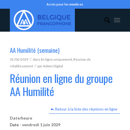
Accès pour les membres
AA Humilité (semaine)
/
01/06/2029
dans
En ligne uniquement
,
Réunion de
/
rétablissement
par
Admin Digital
Réunion en ligne du groupe
AA Humilité
Retour à la liste des réunions en ligne
Date/heure
Date -
vendredi 1 juin 2029