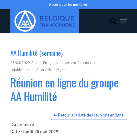
Accès pour les membres
AA Humilité (semaine)
/
28/05/2029
dans
En ligne uniquement
,
Réunion de
/
rétablissement
par
Admin Digital
Réunion en ligne du groupe
AA Humilité
Retour à la liste des réunions en ligne
Date/heure
Date -
lundi 28 mai 2029