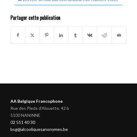
Partager cette publication
AA Belgique Francophone
Rue des Pieds d'Alouette, 42 b
5100 NANINNE
02 511 40 30
bsg@alcooliquesanonymes.be