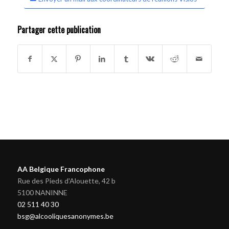
Partager cette publication
AA Belgique Francophone
Rue des Pieds d'Alouette, 42 b
5100 NANINNE
02 511 40 30
bsg@alcooliquesanonymes.be