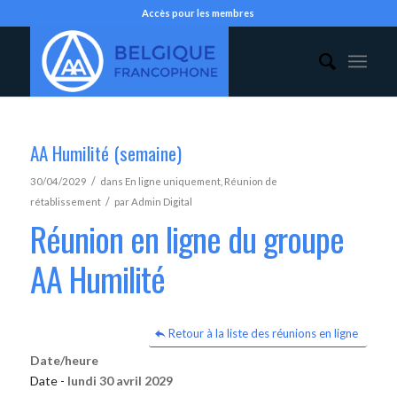
Accès pour les membres
AA Humilité (semaine)
/
30/04/2029
dans
En ligne uniquement
,
Réunion de
/
rétablissement
par
Admin Digital
Réunion en ligne du groupe
AA Humilité
Retour à la liste des réunions en ligne
Date/heure
Date -
lundi 30 avril 2029