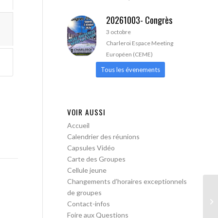
20261003- Congrès
3 octobre
Charleroi Espace Meeting
Européen (CEME)
Tous les évenements
VOIR AUSSI
Accueil
Calendrier des réunions
Capsules Vidéo
Carte des Groupes
Cellule jeune
Changements d’horaires exceptionnels
de groupes
AA
Contact-infos
Foire aux Questions