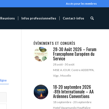
Accès pour les membres
Reunions
Infos professionnelles
Contact-infos
ÉVÈNEMENTS ET CONGRÈS
28-30 Août 2026 – Forum
Francophone Européen du
Service
28 août
-
30 août
MISE A JOUR: Centre ADDEPPA,
Vigy , Moselle
ligne
18-20 septembre 2026
-8th Internationale – AA
Ardennes Conventions
18 septembre
-
20 septembre
Hotel Vayamundo Houffalize