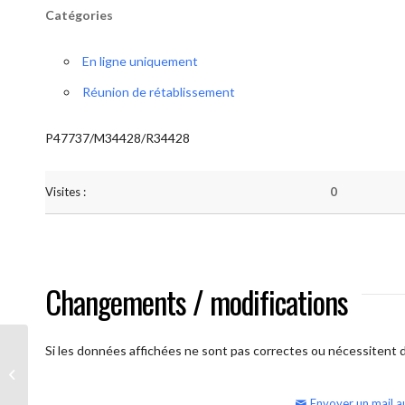
Catégories
En ligne uniquement
Réunion de rétablissement
P47737/M34428/R34428
Visites :
0
Changements / modifications
Si les données affichées ne sont pas correctes ou nécessitent d'
AA Humilité (semaine)
Envoyer un mail a