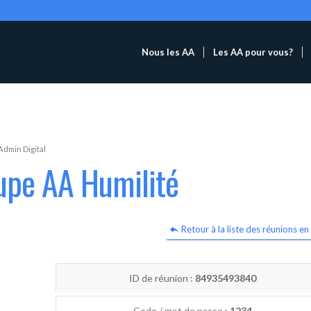
Nous les AA
Les AA pour vous?
Admin Digital
upe AA Humilité
Retour à la liste des réunions en 
ID de réunion :
84935493840
Code / mot de passe :
1234