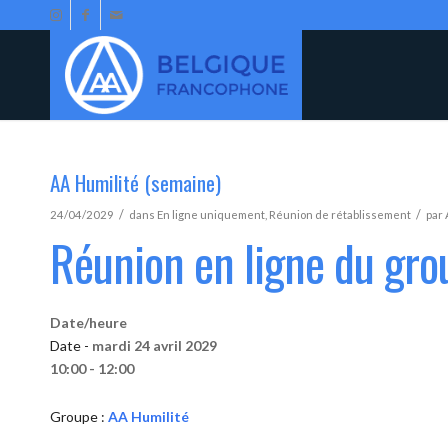
AA Humilité (semaine)
/
/
24/04/2029
dans
En ligne uniquement
,
Réunion de rétablissement
par
Réunion en ligne du gro
Date/heure
Date -
mardi 24 avril 2029
10:00 - 12:00
Groupe :
AA Humilité