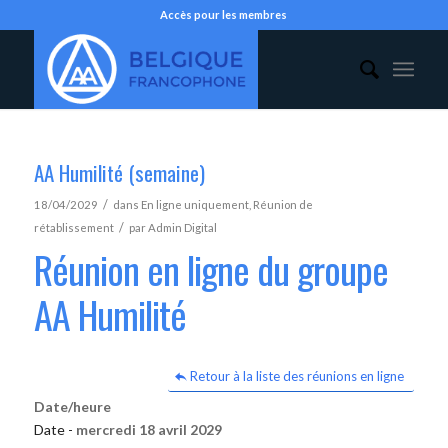
Accès pour les membres
AA Humilité (semaine)
/
18/04/2029
dans
En ligne uniquement
,
Réunion de
/
rétablissement
par
Admin Digital
Réunion en ligne du groupe
AA Humilité
Retour à la liste des réunions en ligne
Date/heure
Date -
mercredi 18 avril 2029