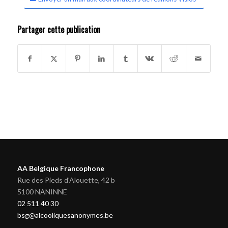
Partager cette publication
AA Belgique Francophone
Rue des Pieds d'Alouette, 42 b
5100 NANINNE
02 511 40 30
bsg@alcooliquesanonymes.be