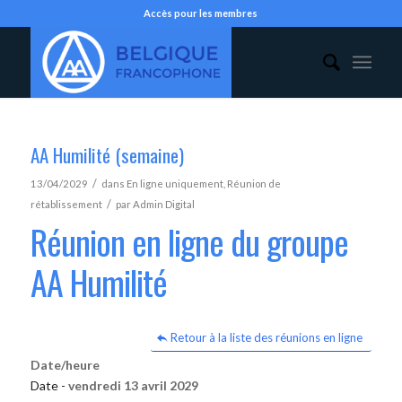
Accès pour les membres
AA Humilité (semaine)
/
13/04/2029
dans
En ligne uniquement
,
Réunion de
/
rétablissement
par
Admin Digital
Réunion en ligne du groupe
AA Humilité
Retour à la liste des réunions en ligne
Date/heure
Date -
vendredi 13 avril 2029