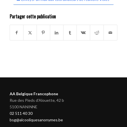
Partager cette publication
AA Belgique Francophone
Rue des Pieds d'Alouette, 42 b
5100 NANINNE
02 511 40 30
bsg@alcooliquesanonymes.be