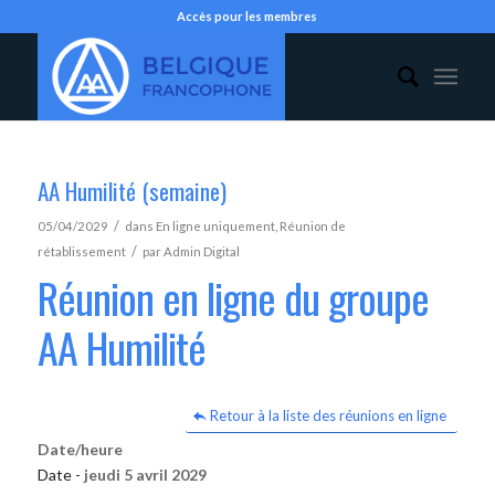
Accès pour les membres
AA Humilité (semaine)
/
05/04/2029
dans
En ligne uniquement
,
Réunion de
/
rétablissement
par
Admin Digital
Réunion en ligne du groupe
AA Humilité
Retour à la liste des réunions en ligne
Date/heure
Date -
jeudi 5 avril 2029