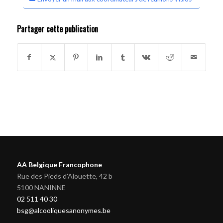
Partager cette publication
AA Belgique Francophone
Rue des Pieds d'Alouette, 42 b
5100 NANINNE
02 511 40 30
bsg@alcooliquesanonymes.be