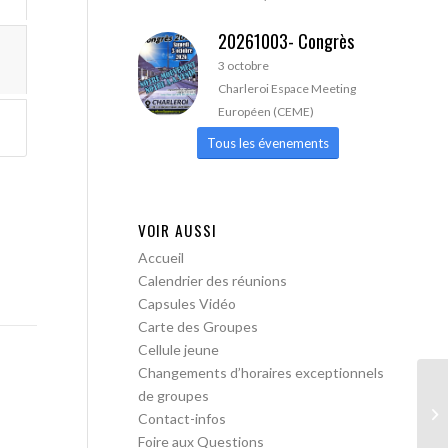
20261003- Congrès
3 octobre
Charleroi Espace Meeting
Européen (CEME)
Tous les évenements
VOIR AUSSI
Accueil
Calendrier des réunions
Capsules Vidéo
Carte des Groupes
Cellule jeune
Changements d’horaires exceptionnels
de groupes
AA
Contact-infos
Foire aux Questions