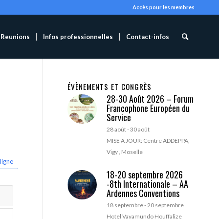
Accès pour les membres
Reunions
Infos professionnelles
Contact-infos
ÉVÈNEMENTS ET CONGRÈS
28-30 Août 2026 – Forum
Francophone Européen du
Service
28 août
-
30 août
MISE A JOUR: Centre ADDEPPA,
Vigy , Moselle
ligne
18-20 septembre 2026
-8th Internationale – AA
Ardennes Conventions
18 septembre
-
20 septembre
Hotel Vayamundo Houffalize