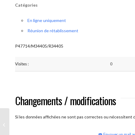
Catégories
En ligne uniquement
Réunion de rétablissement
P47714/M34405/R34405
Visites :
0
Changements / modifications
Si les données affichées ne sont pas correctes ou nécessitent d'
AA Humilité (semaine)
Envoyer un mail a