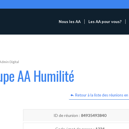
Nous les AA
Les AA pour vous?
Admin Digital
upe AA Humilité
Retour à la liste des réunions en 
ID de réunion :
84935493840
Code / mot de passe :
1234