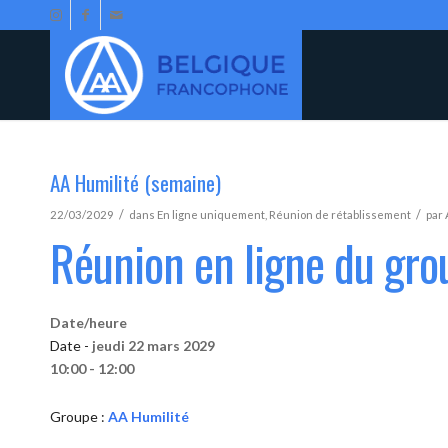
AA Humilité (semaine)
/
/
22/03/2029
dans
En ligne uniquement
,
Réunion de rétablissement
par
Réunion en ligne du gro
Date/heure
Date -
jeudi 22 mars 2029
10:00 - 12:00
Groupe :
AA Humilité