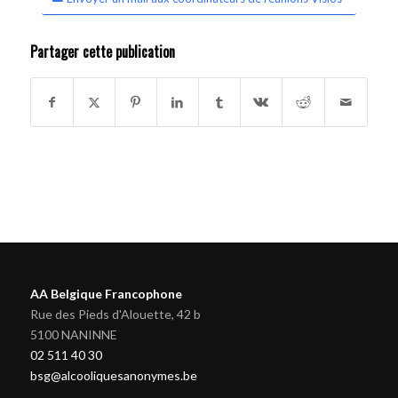
Partager cette publication
AA Belgique Francophone
Rue des Pieds d'Alouette, 42 b
5100 NANINNE
02 511 40 30
bsg@alcooliquesanonymes.be