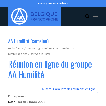
Accès pour les membres
AA Humilité (semaine)
/
08/03/2029
dans
En ligne uniquement
,
Réunion de
/
rétablissement
par
Admin Digital
Réunion en ligne du groupe
AA Humilité
Retour à la liste des réunions en ligne
Date/heure
Date -
jeudi 8 mars 2029