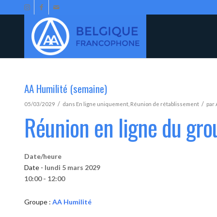
AA Humilité (semaine)
/
/
05/03/2029
dans
En ligne uniquement
,
Réunion de rétablissement
par
Réunion en ligne du gro
Date/heure
Date -
lundi 5 mars 2029
10:00 - 12:00
Groupe :
AA Humilité