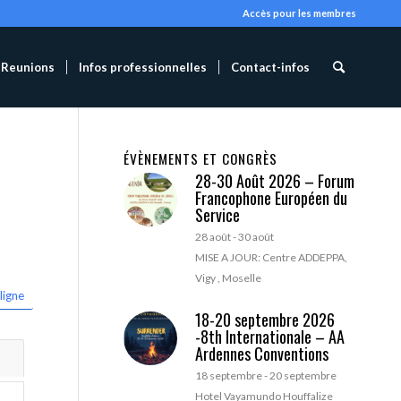
Accès pour les membres
Reunions
Infos professionnelles
Contact-infos
ÉVÈNEMENTS ET CONGRÈS
28-30 Août 2026 – Forum
Francophone Européen du
Service
28 août
-
30 août
MISE A JOUR: Centre ADDEPPA,
Vigy , Moselle
ligne
18-20 septembre 2026
-8th Internationale – AA
Ardennes Conventions
18 septembre
-
20 septembre
Hotel Vayamundo Houffalize