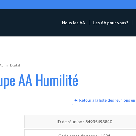
Nous les AA
Les AA pour vous?
Admin Digital
upe AA Humilité
Retour à la liste des réunions en 
ID de réunion :
84935493840
Code / mot de passe :
1234