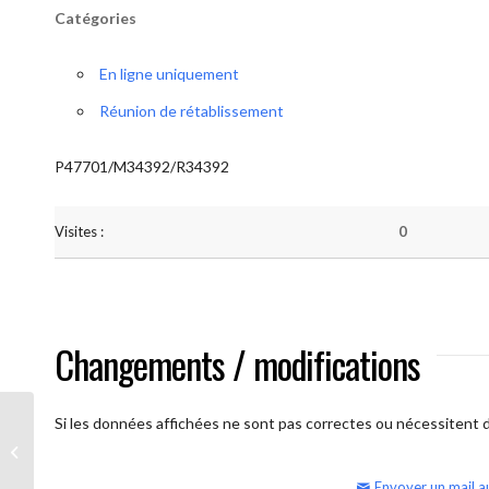
Catégories
En ligne uniquement
Réunion de rétablissement
P47701/M34392/R34392
Visites :
0
Changements / modifications
Si les données affichées ne sont pas correctes ou nécessitent d'
AA Humilité (semaine)
Envoyer un mail a