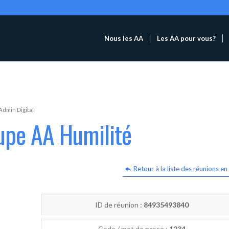
Nous les AA
Les AA pour vous?
Admin Digital
upe AA Humilité
Retour à la liste des réunions en 
ID de réunion :
84935493840
Code / mot de passe :
1234