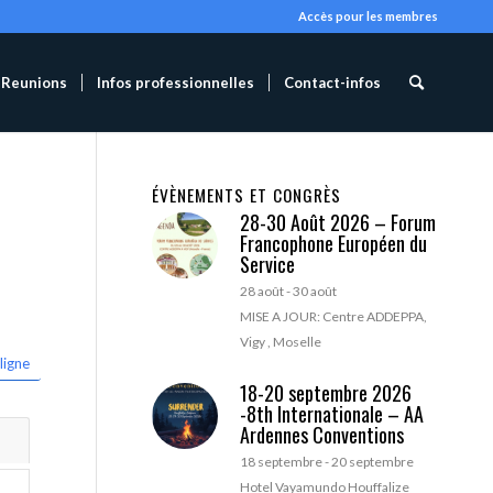
Accès pour les membres
Reunions
Infos professionnelles
Contact-infos
ÉVÈNEMENTS ET CONGRÈS
28-30 Août 2026 – Forum
Francophone Européen du
Service
28 août
-
30 août
MISE A JOUR: Centre ADDEPPA,
Vigy , Moselle
ligne
18-20 septembre 2026
-8th Internationale – AA
Ardennes Conventions
18 septembre
-
20 septembre
Hotel Vayamundo Houffalize