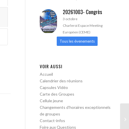
20261003- Congrès
3 octobre
Charleroi Espace Meeting
Européen (CEME)
Tous les évenements
VOIR AUSSI
Accueil
Calendrier des réunions
Capsules Vidéo
Carte des Groupes
Cellule jeune
Changements d’horaires exceptionnels
de groupes
AA
Contact-infos
Foire aux Questions