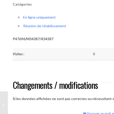
Catégories
En ligne uniquement
Réunion de rétablissement
P47696/M34387/R34387
Visites :
0
Changements / modifications
Si les données affichées ne sont pas correctes ou nécessitent d'
AA Humilité (semaine)
Envoyer un mail a