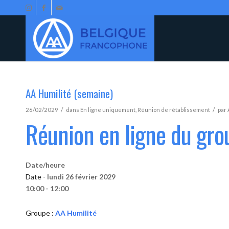
AA Humilité (semaine)
/
/
26/02/2029
dans
En ligne uniquement
,
Réunion de rétablissement
par
Réunion en ligne du gro
Date/heure
Date -
lundi 26 février 2029
10:00 - 12:00
Groupe :
AA Humilité