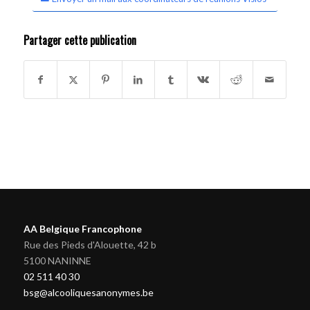
Partager cette publication
AA Belgique Francophone
Rue des Pieds d'Alouette, 42 b
5100 NANINNE
02 511 40 30
bsg@alcooliquesanonymes.be