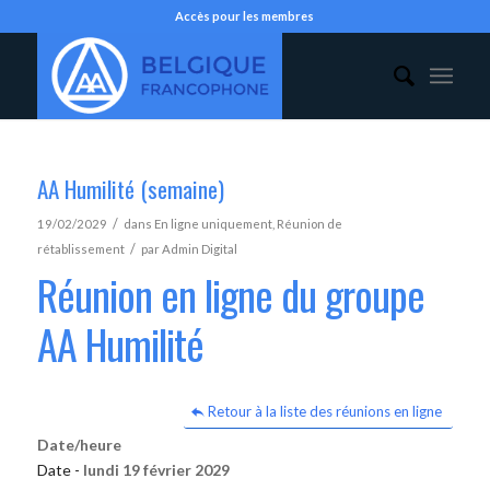
Accès pour les membres
AA Humilité (semaine)
/
19/02/2029
dans
En ligne uniquement
,
Réunion de
/
rétablissement
par
Admin Digital
Réunion en ligne du groupe
AA Humilité
Retour à la liste des réunions en ligne
Date/heure
Date -
lundi 19 février 2029