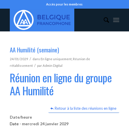
Accès pour les membres
AA Humilité (semaine)
/
24/01/2029
dans
En ligne uniquement
,
Réunion de
/
rétablissement
par
Admin Digital
Réunion en ligne du groupe
AA Humilité
Retour à la liste des réunions en ligne
Date/heure
Date -
mercredi 24 janvier 2029