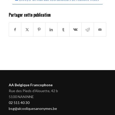
Partager cette publication
AA Belgique Francophone
Rue des Pieds d'Alouette, 42 b
5100 NANINNE
02 511 40 30
bsg@alcooliquesanonymes.be