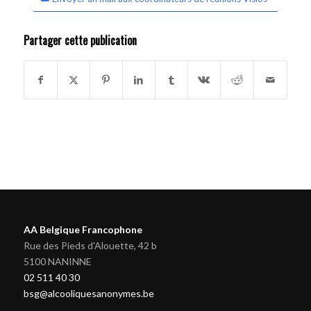
Partager cette publication
AA Belgique Francophone
Rue des Pieds d'Alouette, 42 b
5100 NANINNE
02 511 40 30
bsg@alcooliquesanonymes.be