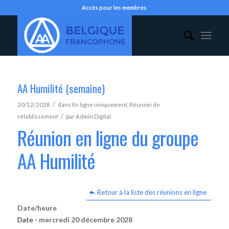
Accès pour les membres
AA Humilité (semaine)
/
20/12/2028
dans
En ligne uniquement
,
Réunion de
/
rétablissement
par
Admin Digital
Réunion en ligne du groupe
AA Humilité
Retour à la liste des réunions en ligne
Date/heure
Date -
mercredi 20 décembre 2028