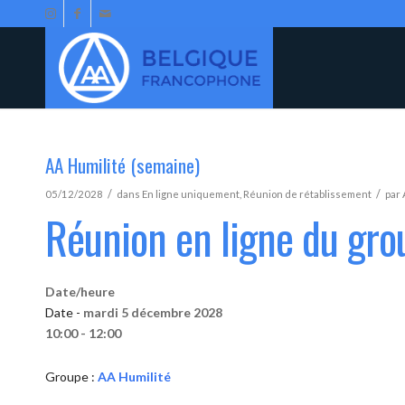
AA Humilité (semaine)
/
/
05/12/2028
dans
En ligne uniquement
,
Réunion de rétablissement
par
Réunion en ligne du gro
Date/heure
Date -
mardi 5 décembre 2028
10:00 - 12:00
Groupe :
AA Humilité