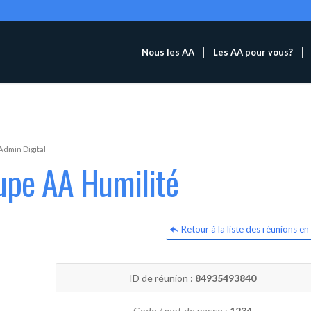
Nous les AA
Les AA pour vous?
Admin Digital
upe AA Humilité
Retour à la liste des réunions en 
ID de réunion :
84935493840
Code / mot de passe :
1234