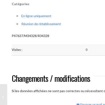
Catégories
En ligne uniquement
Réunion de rétablissement
P47637/M34328/R34328
Visites :
0
Changements / modifications
Si les données affichées ne sont pas correctes ou nécessitent d'
AA Humilité (semaine)
Envoyer un mail a