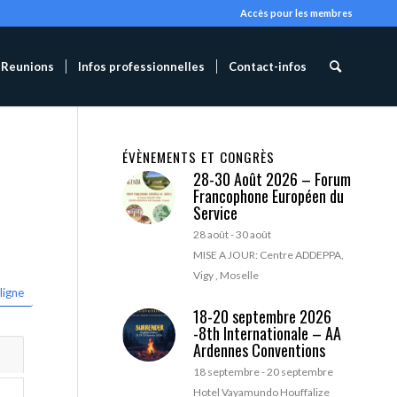
Accès pour les membres
Reunions
Infos professionnelles
Contact-infos
ÉVÈNEMENTS ET CONGRÈS
28-30 Août 2026 – Forum
Francophone Européen du
Service
28 août
-
30 août
MISE A JOUR: Centre ADDEPPA,
Vigy , Moselle
ligne
18-20 septembre 2026
-8th Internationale – AA
Ardennes Conventions
18 septembre
-
20 septembre
Hotel Vayamundo Houffalize