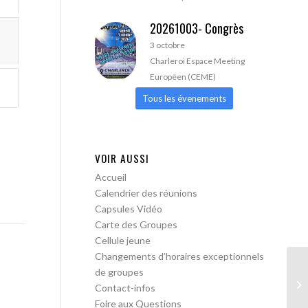
20261003- Congrès
3 octobre
Charleroi Espace Meeting
Européen (CEME)
Tous les évenements
VOIR AUSSI
Accueil
Calendrier des réunions
Capsules Vidéo
Carte des Groupes
Cellule jeune
Changements d’horaires exceptionnels
de groupes
AA
Contact-infos
Foire aux Questions