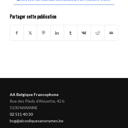
Partager cette publication
AA Belgique Francophone
Rue des Pieds d'Alouette, 42 b
5100 NANINNE
02 511 40 30
bsg@alcooliquesanonymes.be