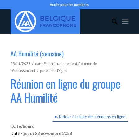
Accès pour les membres
AA Humilité (semaine)
/
23/11/2028
dans
En ligne uniquement
,
Réunion de
/
rétablissement
par
Admin Digital
Réunion en ligne du groupe
AA Humilité
Retour à la liste des réunions en ligne
Date/heure
Date -
jeudi 23 novembre 2028