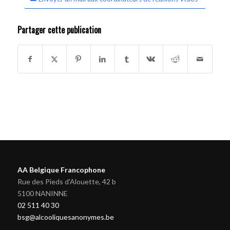
Partager cette publication
AA Belgique Francophone
Rue des Pieds d'Alouette, 42 b
5100 NANINNE
02 511 40 30
bsg@alcooliquesanonymes.be