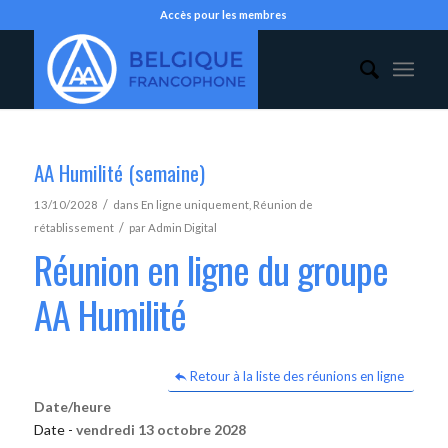
Accès pour les membres
AA Humilité (semaine)
/
13/10/2028
dans
En ligne uniquement
,
Réunion de
/
rétablissement
par
Admin Digital
Réunion en ligne du groupe
AA Humilité
Retour à la liste des réunions en ligne
Date/heure
Date -
vendredi 13 octobre 2028