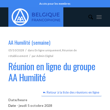
Accès pour les membres
AA Humilité (semaine)
/
05/10/2028
dans
En ligne uniquement
,
Réunion de
/
rétablissement
par
Admin Digital
Réunion en ligne du groupe
AA Humilité
Retour à la liste des réunions en ligne
Date/heure
Date -
jeudi 5 octobre 2028