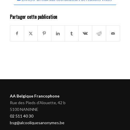
Partager cette publication
AA Belgique Francophone
Rue des Pieds d'Alouette, 42 b
5100 NANINNE
02 511 40 30
bsg@alcooliquesanonymes.be