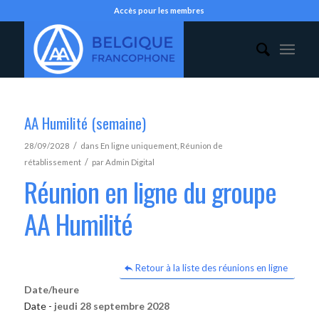
Accès pour les membres
AA Humilité (semaine)
/
28/09/2028
dans
En ligne uniquement
,
Réunion de
/
rétablissement
par
Admin Digital
Réunion en ligne du groupe
AA Humilité
Retour à la liste des réunions en ligne
Date/heure
Date -
jeudi 28 septembre 2028