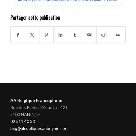
Partager cette publication
AA Belgique Francophone
Rue des Pieds d'Alouette, 42 b
5100 NANINNE
02 511 40 30
bsg@alcooliquesanonymes.be