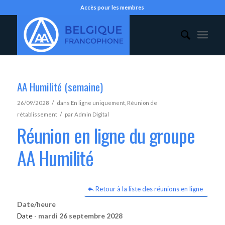
Accès pour les membres
AA Humilité (semaine)
/
26/09/2028
dans
En ligne uniquement
,
Réunion de
/
rétablissement
par
Admin Digital
Réunion en ligne du groupe
AA Humilité
Retour à la liste des réunions en ligne
Date/heure
Date -
mardi 26 septembre 2028