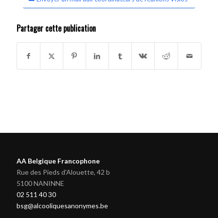
Partager cette publication
AA Belgique Francophone
Rue des Pieds d'Alouette, 42 b
5100 NANINNE
02 511 40 30
bsg@alcooliquesanonymes.be