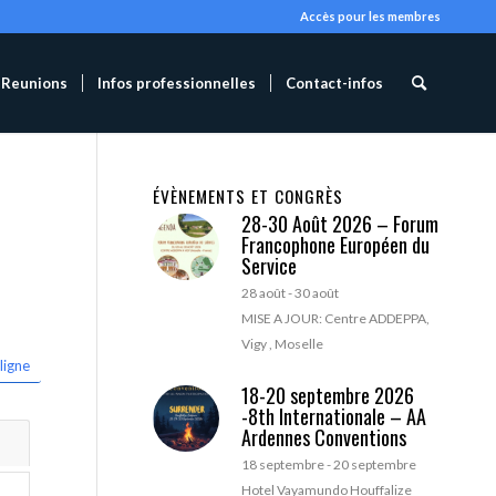
Accès pour les membres
Reunions
Infos professionnelles
Contact-infos
ÉVÈNEMENTS ET CONGRÈS
28-30 Août 2026 – Forum
Francophone Européen du
Service
28 août
-
30 août
MISE A JOUR: Centre ADDEPPA,
Vigy , Moselle
ligne
18-20 septembre 2026
-8th Internationale – AA
Ardennes Conventions
18 septembre
-
20 septembre
Hotel Vayamundo Houffalize