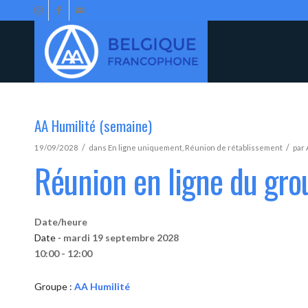
AA Humilité (semaine)
/
/
19/09/2028
dans
En ligne uniquement
,
Réunion de rétablissement
par
Réunion en ligne du gro
Date/heure
Date -
mardi 19 septembre 2028
10:00 - 12:00
Groupe :
AA Humilité