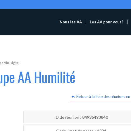
Nous les AA
Les AA pour vous?
Admin Digital
upe AA Humilité
Retour à la liste des réunions en 
ID de réunion :
84935493840
Code / mot de passe :
1234