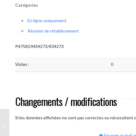
Catégories
En ligne uniquement
Réunion de rétablissement
P47582/M34273/R34273
Visites :
0
Changements / modifications
Si les données affichées ne sont pas correctes ou nécessitent d'
AA Humilité (semaine)
Envoyer un mail a