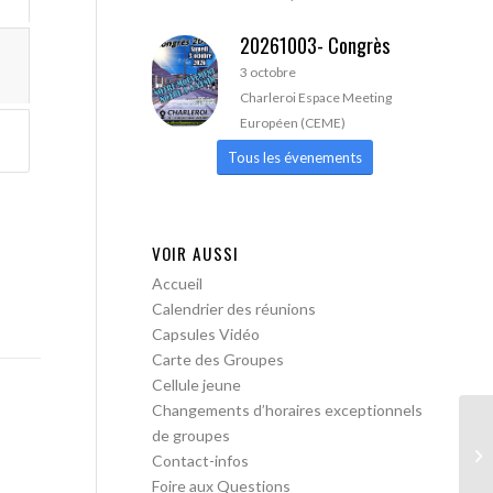
20261003- Congrès
3 octobre
Charleroi Espace Meeting
Européen (CEME)
Tous les évenements
VOIR AUSSI
Accueil
Calendrier des réunions
Capsules Vidéo
Carte des Groupes
Cellule jeune
Changements d’horaires exceptionnels
de groupes
AA
Contact-infos
Foire aux Questions