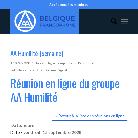
Accès pour les membres
AA Humilité (semaine)
/
15/09/2028
dans
En ligne uniquement
,
Réunion de
/
rétablissement
par
Admin Digital
Réunion en ligne du groupe
AA Humilité
Retour à la liste des réunions en ligne
Date/heure
Date -
vendredi 15 septembre 2028