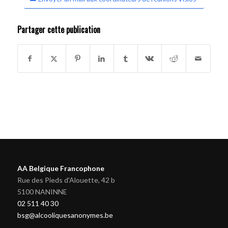
Partager cette publication
AA Belgique Francophone
Rue des Pieds d'Alouette, 42 b
5100 NANINNE
02 511 40 30
bsg@alcooliquesanonymes.be