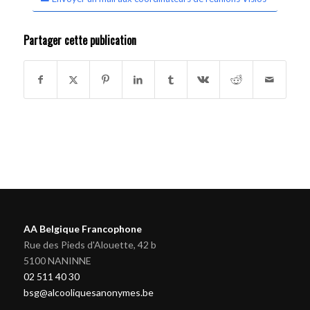
Partager cette publication
AA Belgique Francophone
Rue des Pieds d'Alouette, 42 b
5100 NANINNE
02 511 40 30
bsg@alcooliquesanonymes.be