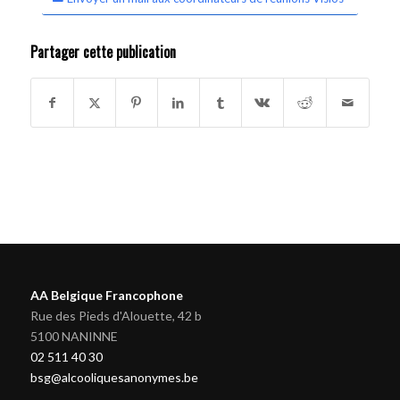
Partager cette publication
AA Belgique Francophone
Rue des Pieds d'Alouette, 42 b
5100 NANINNE
02 511 40 30
bsg@alcooliquesanonymes.be