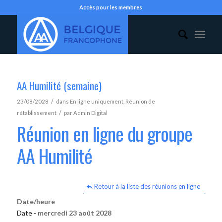
Accès pour les membres
AA Humilité (semaine)
/
23/08/2028
dans
En ligne uniquement
,
Réunion de
/
rétablissement
par
Admin Digital
Réunion en ligne du groupe
AA Humilité
Retour à la liste des réunions en ligne
Date/heure
Date -
mercredi 23 août 2028