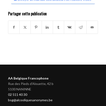
Partager cette publication
AA Belgique Francophone
Rue des Pieds d'Alouette, 42 b
5100 NANINNE
02 511 40 30
bsg@alcooliquesanonymes.be