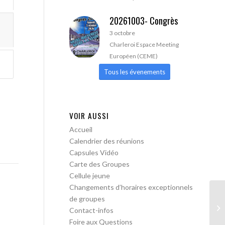
20261003- Congrès
3 octobre
Charleroi Espace Meeting
Européen (CEME)
Tous les évenements
VOIR AUSSI
Accueil
Calendrier des réunions
Capsules Vidéo
Carte des Groupes
Cellule jeune
Changements d’horaires exceptionnels
de groupes
AA
Contact-infos
Foire aux Questions