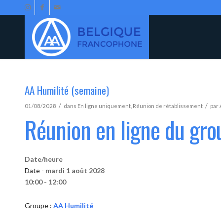
AA Humilité (semaine)
/
/
01/08/2028
dans
En ligne uniquement
,
Réunion de rétablissement
par
Réunion en ligne du gro
Date/heure
Date -
mardi 1 août 2028
10:00 - 12:00
Groupe :
AA Humilité