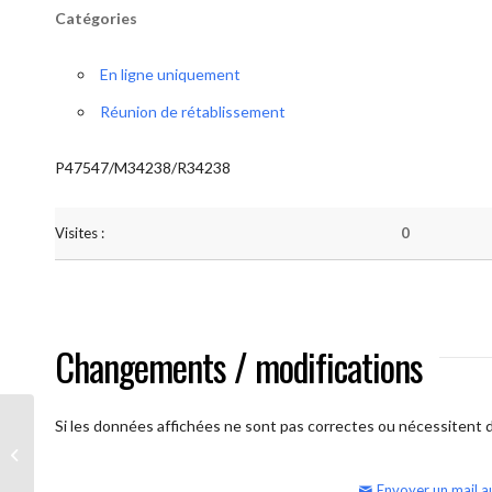
Catégories
En ligne uniquement
Réunion de rétablissement
P47547/M34238/R34238
Visites :
0
Changements / modifications
Si les données affichées ne sont pas correctes ou nécessitent d'
AA Humilité (semaine)
Envoyer un mail a