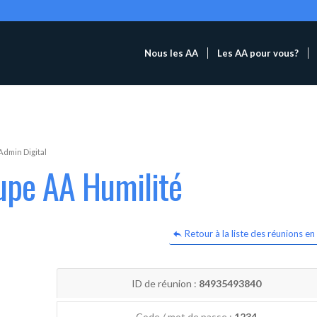
Nous les AA
Les AA pour vous?
Admin Digital
upe AA Humilité
Retour à la liste des réunions en 
ID de réunion :
84935493840
Code / mot de passe :
1234