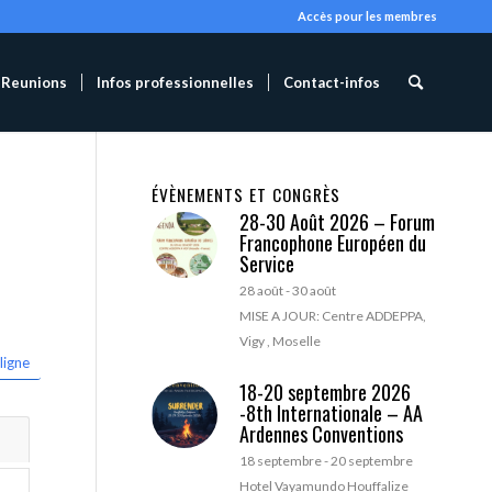
Accès pour les membres
Reunions
Infos professionnelles
Contact-infos
ÉVÈNEMENTS ET CONGRÈS
28-30 Août 2026 – Forum
Francophone Européen du
Service
28 août
-
30 août
MISE A JOUR: Centre ADDEPPA,
Vigy , Moselle
ligne
18-20 septembre 2026
-8th Internationale – AA
Ardennes Conventions
18 septembre
-
20 septembre
Hotel Vayamundo Houffalize