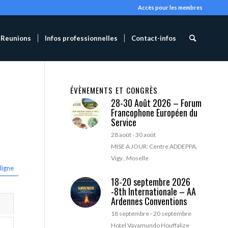
Accès pour les membres
Reunions
Infos professionnelles
Contact-infos
ÉVÈNEMENTS ET CONGRÈS
28-30 Août 2026 – Forum
Francophone Européen du
Service
28 août
-
30 août
MISE A JOUR: Centre ADDEPPA,
Vigy , Moselle
ligne
18-20 septembre 2026
-8th Internationale – AA
Ardennes Conventions
18 septembre
-
20 septembre
Hotel Vayamundo Houffalize