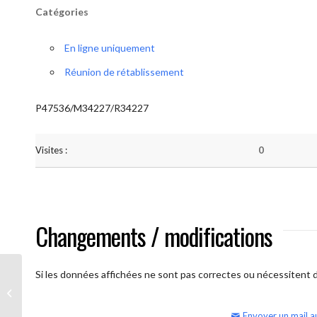
Catégories
En ligne uniquement
Réunion de rétablissement
P47536/M34227/R34227
Visites :
0
Changements / modifications
Si les données affichées ne sont pas correctes ou nécessitent d'
AA Humilité (semaine)
Envoyer un mail a