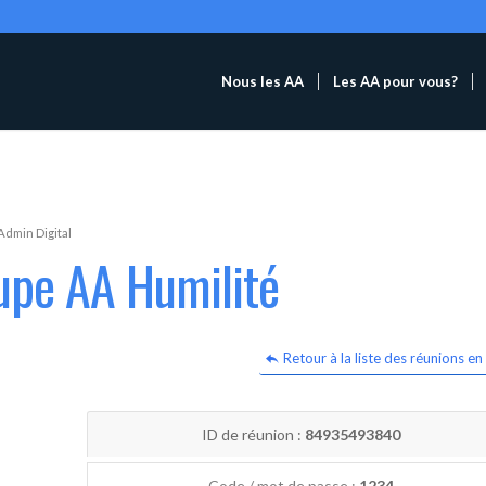
Nous les AA
Les AA pour vous?
Admin Digital
upe AA Humilité
Retour à la liste des réunions en 
ID de réunion :
84935493840
Code / mot de passe :
1234