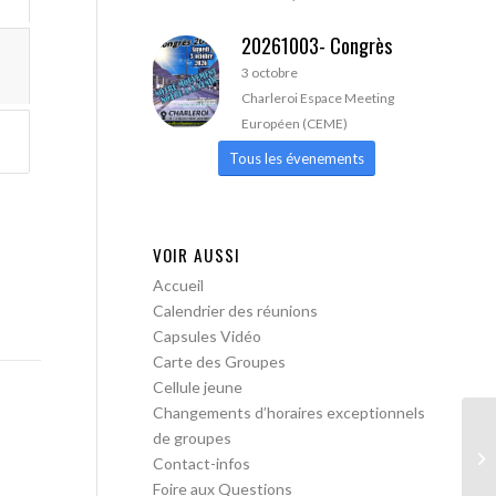
20261003- Congrès
3 octobre
Charleroi Espace Meeting
Européen (CEME)
Tous les évenements
VOIR AUSSI
Accueil
Calendrier des réunions
Capsules Vidéo
Carte des Groupes
Cellule jeune
Changements d’horaires exceptionnels
de groupes
AA
Contact-infos
Foire aux Questions