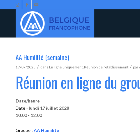
AA Humilité (semaine)
/
/
17/07/2028
dans
En ligne uniquement
,
Réunion de rétablissement
par
Réunion en ligne du gro
Date/heure
Date -
lundi 17 juillet 2028
10:00 - 12:00
Groupe :
AA Humilité