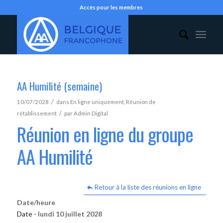
Accès pour les membres
AA Humilité (semaine)
/
10/07/2028
dans
En ligne uniquement
,
Réunion de
/
rétablissement
par
Admin Digital
Réunion en ligne du groupe
AA Humilité
Retour à la liste des réunions en ligne
Date/heure
Date -
lundi 10 juillet 2028