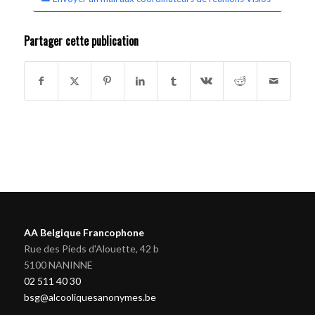
Partager cette publication
AA Belgique Francophone
Rue des Pieds d'Alouette, 42 b
5100 NANINNE
02 511 40 30
bsg@alcooliquesanonymes.be