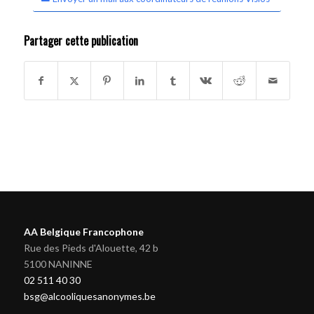
Partager cette publication
AA Belgique Francophone
Rue des Pieds d'Alouette, 42 b
5100 NANINNE
02 511 40 30
bsg@alcooliquesanonymes.be