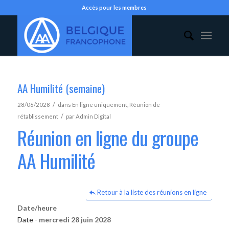
Accès pour les membres
AA Humilité (semaine)
/
28/06/2028
dans
En ligne uniquement
,
Réunion de
/
rétablissement
par
Admin Digital
Réunion en ligne du groupe
AA Humilité
Retour à la liste des réunions en ligne
Date/heure
Date -
mercredi 28 juin 2028