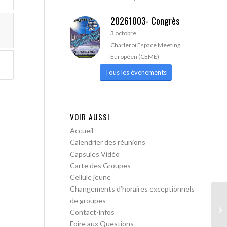
20261003- Congrès
3 octobre
Charleroi Espace Meeting
Européen (CEME)
Tous les évenements
VOIR AUSSI
Accueil
Calendrier des réunions
Capsules Vidéo
Carte des Groupes
Cellule jeune
Changements d’horaires exceptionnels
de groupes
AA
Contact-infos
Foire aux Questions