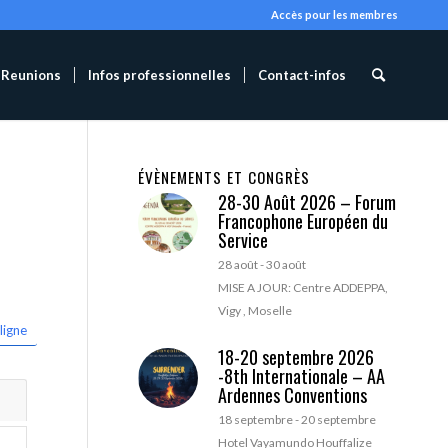
Accès pour les membres
Reunions
Infos professionnelles
Contact-infos
ÉVÈNEMENTS ET CONGRÈS
28-30 Août 2026 – Forum
Francophone Européen du
Service
28 août
-
30 août
MISE A JOUR: Centre ADDEPPA,
Vigy , Moselle
ligne
18-20 septembre 2026
-8th Internationale – AA
Ardennes Conventions
18 septembre
-
20 septembre
Hotel Vayamundo Houffalize