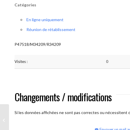
Catégories
En ligne uniquement
Réunion de rétablissement
P47518/M34209/R34209
Visites :
0
Changements / modifications
Si les données affichées ne sont pas correctes ou nécessitent d'
AA Humilité (semaine)
Envoyer un mail a