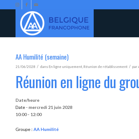
AA Humilité (semaine)
/
/
21/06/2028
dans
En ligne uniquement
,
Réunion de rétablissement
par
Réunion en ligne du gro
Date/heure
Date -
mercredi 21 juin 2028
10:00 - 12:00
Groupe :
AA Humilité