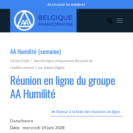
Accès pour les membres
AA Humilité (semaine)
/
14/06/2028
dans
En ligne uniquement
,
Réunion de
/
rétablissement
par
Admin Digital
Réunion en ligne du groupe
AA Humilité
Retour à la liste des réunions en ligne
Date/heure
Date -
mercredi 14 juin 2028