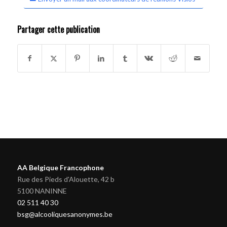
Partager cette publication
AA Belgique Francophone
Rue des Pieds d'Alouette, 42 b
5100 NANINNE
02 511 40 30
bsg@alcooliquesanonymes.be