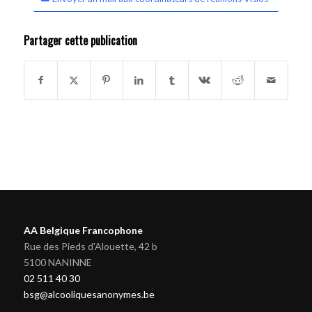
Partager cette publication
AA Belgique Francophone
Rue des Pieds d'Alouette, 42 b
5100 NANINNE
02 511 40 30
bsg@alcooliquesanonymes.be