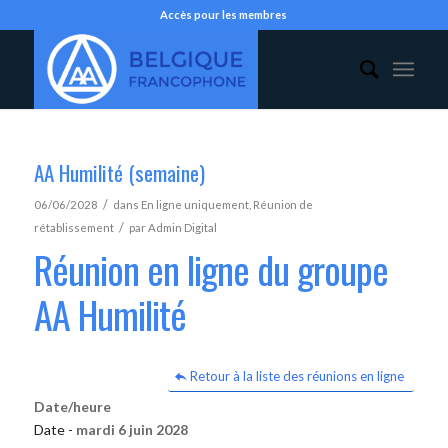
Accès pour les membres
AA Humilité (semaine)
/
06/06/2028
dans
En ligne uniquement
,
Réunion de
/
rétablissement
par
Admin Digital
Réunion en ligne du groupe
AA Humilité
Retour à la liste des réunions en ligne
Date/heure
Date -
mardi 6 juin 2028