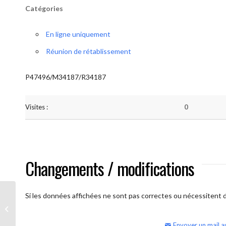
Catégories
En ligne uniquement
Réunion de rétablissement
P47496/M34187/R34187
Visites :
0
Changements / modifications
Si les données affichées ne sont pas correctes ou nécessitent d'
AA Humilité (semaine)
Envoyer un mail a