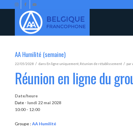
AA Humilité (semaine)
/
/
22/05/2028
dans
En ligne uniquement
,
Réunion de rétablissement
par
Réunion en ligne du gro
Date/heure
Date -
lundi 22 mai 2028
10:00 - 12:00
Groupe :
AA Humilité