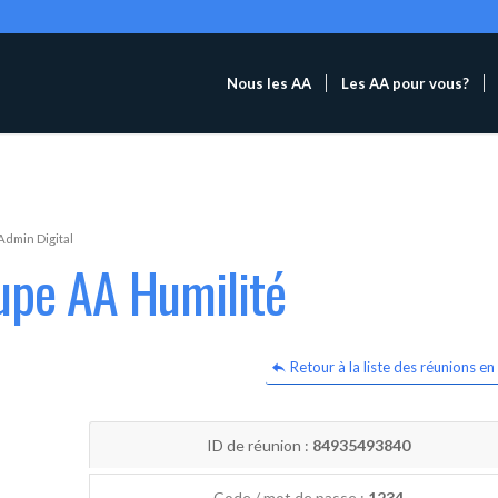
Nous les AA
Les AA pour vous?
Admin Digital
upe AA Humilité
Retour à la liste des réunions en 
ID de réunion :
84935493840
Code / mot de passe :
1234