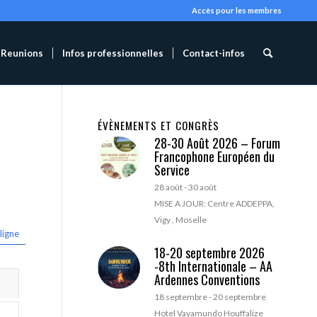
Accès pour les membres
Reunions
Infos professionnelles
Contact-infos
ÉVÈNEMENTS ET CONGRÈS
28-30 Août 2026 – Forum
Francophone Européen du
Service
28 août
-
30 août
MISE A JOUR: Centre ADDEPPA,
Vigy , Moselle
ligne
18-20 septembre 2026
-8th Internationale – AA
Ardennes Conventions
18 septembre
-
20 septembre
Hotel Vayamundo Houffalize