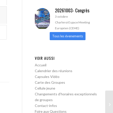
20261003- Congrès
3 octobre
Charleroi Espace Meeting
Européen (CEME)
Tous les évenements
VOIR AUSSI
Accueil
Calendrier des réunions
Capsules Vidéo
Carte des Groupes
Cellule jeune
Changements d’horaires exceptionnels
de groupes
AA
Contact-infos
Foire aux Questions