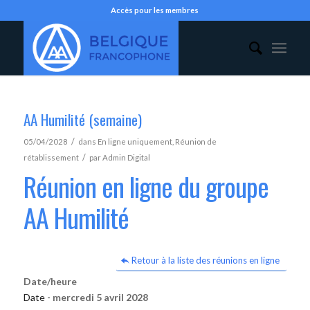
Accès pour les membres
AA Humilité (semaine)
/
05/04/2028
dans
En ligne uniquement
,
Réunion de
/
rétablissement
par
Admin Digital
Réunion en ligne du groupe
AA Humilité
Retour à la liste des réunions en ligne
Date/heure
Date -
mercredi 5 avril 2028