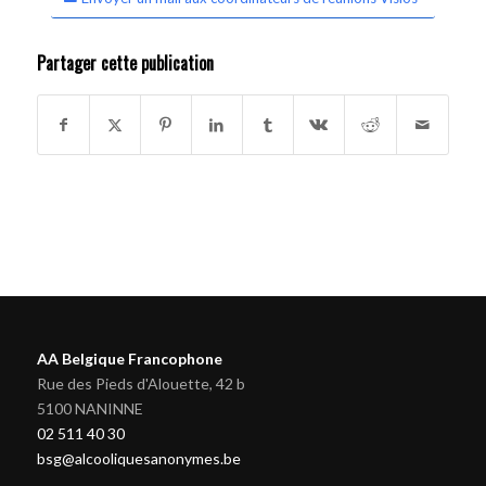
Partager cette publication
AA Belgique Francophone
Rue des Pieds d'Alouette, 42 b
5100 NANINNE
02 511 40 30
bsg@alcooliquesanonymes.be