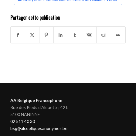
Partager cette publication
AA Belgique Francophone
Rue des Pieds d'Alouette, 42 b
5100 NANINNE
02 511 40 30
bsg@alcooliquesanonymes.be