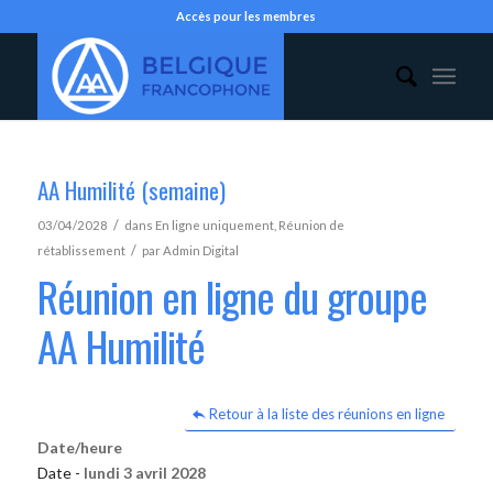
Accès pour les membres
AA Humilité (semaine)
/
03/04/2028
dans
En ligne uniquement
,
Réunion de
/
rétablissement
par
Admin Digital
Réunion en ligne du groupe
AA Humilité
Retour à la liste des réunions en ligne
Date/heure
Date -
lundi 3 avril 2028