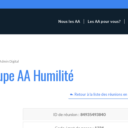
Nous les AA
Les AA pour vous?
Admin Digital
upe AA Humilité
Retour à la liste des réunions en 
ID de réunion :
84935493840
Code / mot de passe :
1234