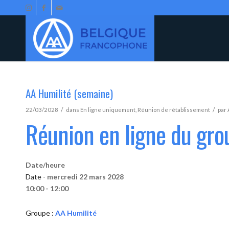
AA Humilité (semaine)
/
/
22/03/2028
dans
En ligne uniquement
,
Réunion de rétablissement
par
Réunion en ligne du gro
Date/heure
Date -
mercredi 22 mars 2028
10:00 - 12:00
Groupe :
AA Humilité