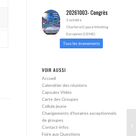
20261003- Congrès
3 octobre
Charleroi Espace Meeting
Européen (CEME)
Tous les évenements
VOIR AUSSI
Accueil
Calendrier des réunions
Capsules Vidéo
Carte des Groupes
Cellule jeune
Changements d’horaires exceptionnels
de groupes
AA
Contact-infos
Foire aux Questions