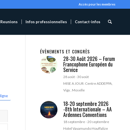
Accès pour les membres
Reunions
Infos professionnelles
Contact-infos
ÉVÈNEMENTS ET CONGRÈS
28-30 Août 2026 – Forum
Francophone Européen du
Service
28 août
-
30 août
MISE A JOUR: Centre ADDEPPA,
Vigy , Moselle
ligne
18-20 septembre 2026
-8th Internationale – AA
Ardennes Conventions
18 septembre
-
20 septembre
Hotel Vayamundo Houffalize