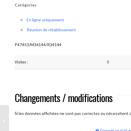
Catégories
En ligne uniquement
Réunion de rétablissement
P47453/M34144/R34144
Visites :
0
Changements / modifications
Si les données affichées ne sont pas correctes ou nécessitent d'
AA Humilité (semaine)
Envoyer un mail a