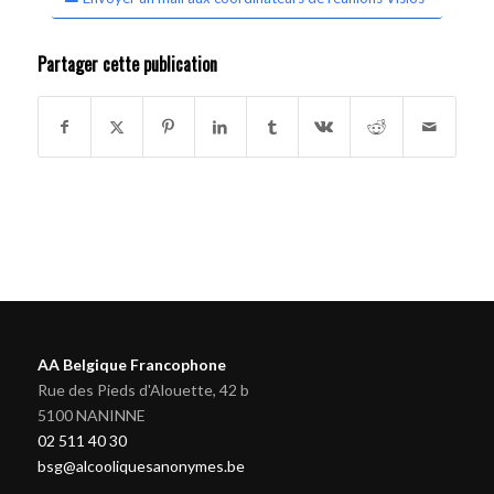
Partager cette publication
AA Belgique Francophone
Rue des Pieds d'Alouette, 42 b
5100 NANINNE
02 511 40 30
bsg@alcooliquesanonymes.be