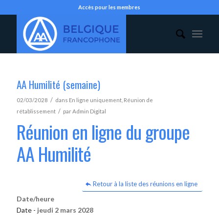
Accès pour les membres
AA Humilité (semaine)
/
02/03/2028
dans
En ligne uniquement
,
Réunion de
/
rétablissement
par
Admin Digital
Réunion en ligne du groupe
AA Humilité
Retour à la liste des réunions en ligne
Date/heure
Date -
jeudi 2 mars 2028