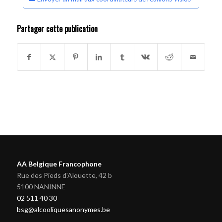
Partager cette publication
AA Belgique Francophone
Rue des Pieds d'Alouette, 42 b
5100 NANINNE
02 511 40 30
bsg@alcooliquesanonymes.be