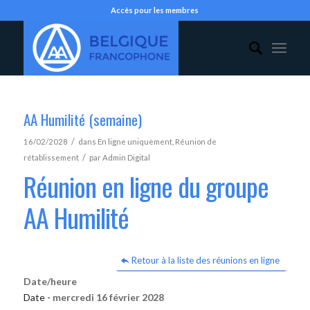
Accès pour les membres
AA Humilité (semaine)
/
16/02/2028
dans
En ligne uniquement
,
Réunion de
/
rétablissement
par
Admin Digital
Réunion en ligne du groupe
AA Humilité
Retour à la liste des réunions en ligne
Date/heure
Date -
mercredi 16 février 2028