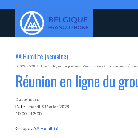
AA Humilité (semaine)
/
/
08/02/2028
dans
En ligne uniquement
,
Réunion de rétablissement
par
Réunion en ligne du gro
Date/heure
Date -
mardi 8 février 2028
10:00 - 12:00
Groupe :
AA Humilité