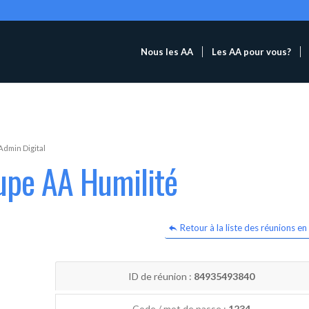
Nous les AA
Les AA pour vous?
Admin Digital
upe AA Humilité
Retour à la liste des réunions en 
ID de réunion :
84935493840
Code / mot de passe :
1234