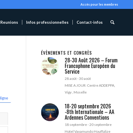
Accès pour les membres
Reunions
Infos professionnelles
Contact-infos
ÉVÈNEMENTS ET CONGRÈS
28-30 Août 2026 – Forum
Francophone Européen du
Service
28 août
-
30 août
MISE A JOUR: Centre ADDEPPA,
Vigy , Moselle
ligne
18-20 septembre 2026
-8th Internationale – AA
Ardennes Conventions
18 septembre
-
20 septembre
Hotel Vayamundo Houffalize