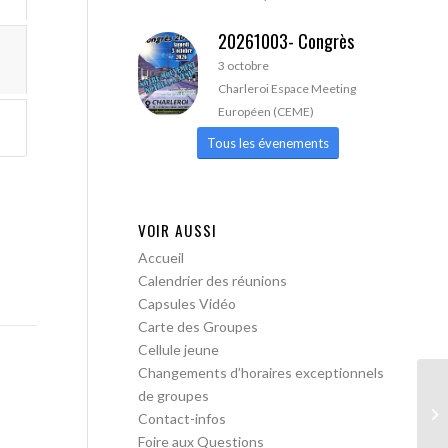
20261003- Congrès
3 octobre
Charleroi Espace Meeting
Européen (CEME)
Tous les évenements
VOIR AUSSI
Accueil
Calendrier des réunions
Capsules Vidéo
Carte des Groupes
Cellule jeune
Changements d’horaires exceptionnels
de groupes
AA
Contact-infos
Foire aux Questions