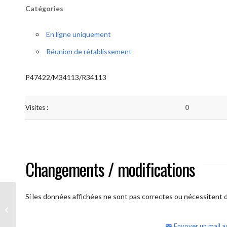
Catégories
En ligne uniquement
Réunion de rétablissement
P47422/M34113/R34113
Visites :
0
Changements / modifications
Si les données affichées ne sont pas correctes ou nécessitent d'
AA Humilité (semaine)
Envoyer un mail a