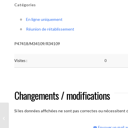
Catégories
En ligne uniquement
Réunion de rétablissement
P47418/M34109/R34109
Visites :
0
Changements / modifications
Si les données affichées ne sont pas correctes ou nécessitent d'
AA Humilité (semaine)
Envoyer un mail a