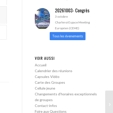
20261003- Congrès
3 octobre
Charleroi Espace Meeting
Européen (CEME)
Tous les évenements
VOIR AUSSI
Accueil
Calendrier des réunions
Capsules Vidéo
Carte des Groupes
Cellule jeune
Changements d’horaires exceptionnels
de groupes
AA
Contact-infos
Foire aux Questions