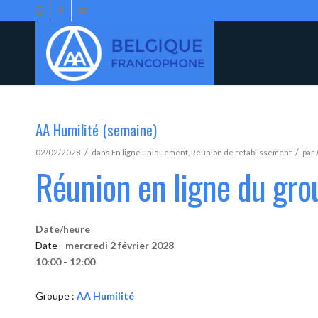
AA Humilité (semaine)
/
/
02/02/2028
dans
En ligne uniquement
,
Réunion de rétablissement
par
Réunion en ligne du gro
Date/heure
Date -
mercredi 2 février 2028
10:00 - 12:00
Groupe :
AA Humilité