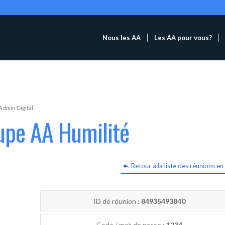
Nous les AA
Les AA pour vous?
Admin Digital
upe AA Humilité
Retour à la liste des réunions en 
ID de réunion :
84935493840
Code / mot de passe :
1234