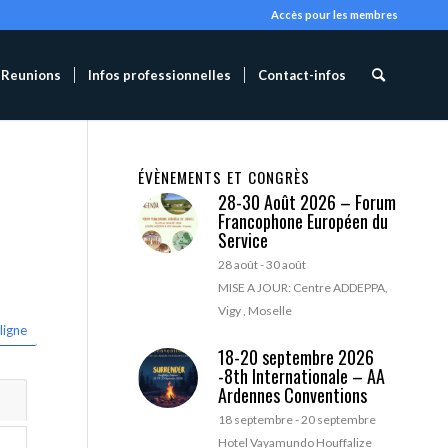
Accès pour les membres
Reunions
Infos professionnelles
Contact-infos
ÉVÈNEMENTS ET CONGRÈS
28-30 Août 2026 – Forum
Francophone Européen du
Service
28 août
-
30 août
MISE A JOUR: Centre ADDEPPA,
Vigy , Moselle
ligne
18-20 septembre 2026
-8th Internationale – AA
Ardennes Conventions
18 septembre
-
20 septembre
Hotel Vayamundo Houffalize