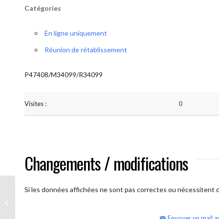
Catégories
En ligne uniquement
Réunion de rétablissement
P47408/M34099/R34099
Visites :
0
Changements / modifications
Si les données affichées ne sont pas correctes ou nécessitent d'
AA Humilité (semaine)
Envoyer un mail a