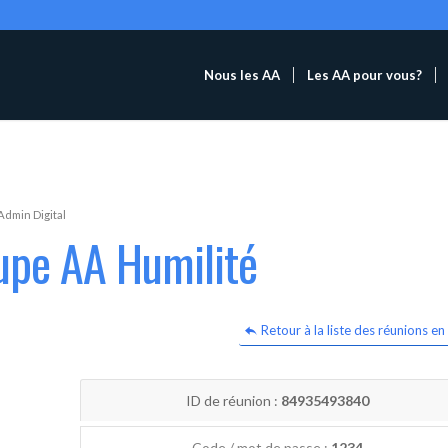
Nous les AA
Les AA pour vous?
Admin Digital
upe AA Humilité
Retour à la liste des réunions en 
ID de réunion :
84935493840
Code / mot de passe :
1234