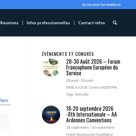
Accès pour les membres
Reunions
Infos professionnelles
Contact-infos
ÉVÈNEMENTS ET CONGRÈS
28-30 Août 2026 – Forum
Francophone Européen du
Service
28 août
-
30 août
MISE A JOUR: Centre ADDEPPA,
Vigy , Moselle
ligne
18-20 septembre 2026
-8th Internationale – AA
Ardennes Conventions
18 septembre
-
20 septembre
Hotel Vayamundo Houffalize