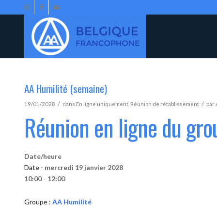
AA Humilité (semaine)
/
/
19/01/2028
dans
En ligne uniquement
,
Réunion de rétablissement
par
Réunion en ligne du gro
Date/heure
Date -
mercredi 19 janvier 2028
10:00 - 12:00
Groupe :
AA Humilité