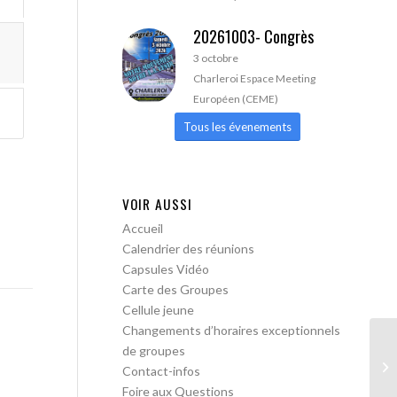
20261003- Congrès
3 octobre
Charleroi Espace Meeting
Européen (CEME)
Tous les évenements
VOIR AUSSI
Accueil
Calendrier des réunions
Capsules Vidéo
Carte des Groupes
Cellule jeune
Changements d’horaires exceptionnels
de groupes
AA
Contact-infos
Foire aux Questions