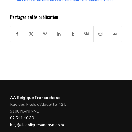
Partager cette publication
AA Belgique Francophone
Rue des Pieds d'Alouette, 42 b
5100 NANINNE
02 511 40 30
bsg@alcooliquesanonymes.be