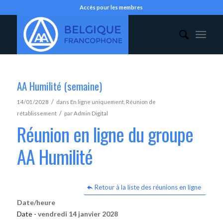
Accès pour les membres
AA Humilité (semaine)
/
14/01/2028
dans
En ligne uniquement
,
Réunion de
/
rétablissement
par
Admin Digital
Réunion en ligne du groupe
AA Humilité
Retour à la liste des réunions en ligne
Date/heure
Date -
vendredi 14 janvier 2028